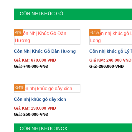
CÔN NHỊ KHÚC GỖ
-9%
-14%
Côn Nhị Khúc Gỗ Đàn Hương
Côn nhị khúc gỗ Lý 
Giá KM:
670.000
VNĐ
Giá KM:
240.000
VNĐ
Giá:
740.000
VNĐ
Giá:
280.000
VNĐ
-24%
Côn nhị khúc gỗ dây xích
Giá KM:
190.000
VNĐ
Giá:
250.000
VNĐ
Hiện tại, shop đang kinh doanh những mặt hàng sau:
1. Côn nhị khúc inox:
CÔN NHỊ KHÚC INOX