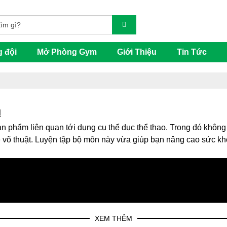
g đội
Mở Phòng Gym
Giới Thiệu
Tin Tức
M
ản phẩm liên quan tới dụng cụ thể dục thể thao. Trong đó khôn
 võ thuật. Luyện tập bộ môn này vừa giúp bạn nâng cao sức khỏ
XEM THÊM