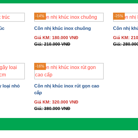
, độ cứng tốt giúp tạo nên những cây côn tuyệt vời và được khác
ình thức và chất lượng của từng cây côn là khác nhau. Hiện tại
-14%
-25%
úc
Côn nhị khúc inox chuông
Côn nhị khú
Giá KM:
180.000
VNĐ
Giá KM:
21
Giá:
210.000
VNĐ
Giá:
280.00
Côn nhị khúc inox trong tay Lý Tiểu Long
-16%
g, vì lịch sử những cây côn nhị khúc đầu tiên là được làm từ g
 loại nhỏ
Côn nhị khúc inox rút gọn cao
cấp
 mẫu hơn, như thân hình trụ hay 8 cạnh, 6 cạnh. Giá của dòng 
ư sau: gỗ lim, mun sọc, hương, sồi, gỗ giá rẻ...
Giá KM:
320.000
VNĐ
Giá:
380.000
VNĐ
Côn nhị khúc gỗ giá rẻ