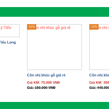
-50%
-20%
Tiểu Long
Côn nhị khúc gỗ giá rẻ
Côn nhị khú
Giá KM:
75.000
VNĐ
Giá KM:
35
Giá:
150.000
VNĐ
Giá:
440.00