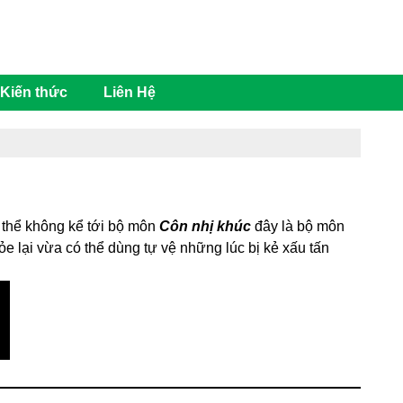
0707.206.888
Kiến thức
Liên Hệ
g thể không kể tới bộ môn
Côn nhị khúc
đây là bộ môn
e lại vừa có thể dùng tự vệ những lúc bị kẻ xấu tấn