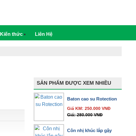
0707.206.888
Kiến thức
Liên Hệ
SẢN PHẨM ĐƯỢC XEM NHIỀU
Baton cao su Rotection
Giá KM:
250.000
VNĐ
Giá:
280.000
VNĐ
Côn nhị khúc lắp gậy