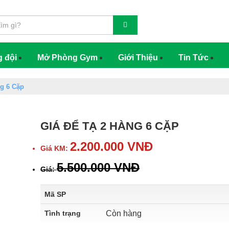
g đội
Mở Phòng Gym
Giới Thiệu
Tin Tức
ng 6 Cặp
GIÁ ĐỂ TẠ 2 HÀNG 6 CẶP
2.200.000
VNĐ
Giá KM:
5.500.000
VNĐ
Giá:
Mã SP
Tình trạng
Còn hàng