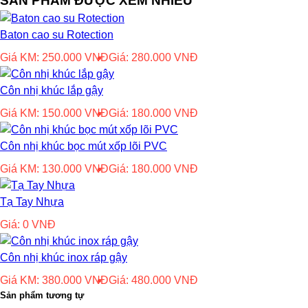
SẢN PHẨM ĐƯỢC XEM NHIỀU
Baton cao su Rotection
Giá KM:
250.000
VNĐ
Giá:
280.000
VNĐ
Côn nhị khúc lắp gậy
Giá KM:
150.000
VNĐ
Giá:
180.000
VNĐ
Côn nhị khúc bọc mút xốp lõi PVC
Giá KM:
130.000
VNĐ
Giá:
180.000
VNĐ
Tạ Tay Nhựa
Giá:
0
VNĐ
Côn nhị khúc inox ráp gậy
Giá KM:
380.000
VNĐ
Giá:
480.000
VNĐ
Sản phẩm tương tự