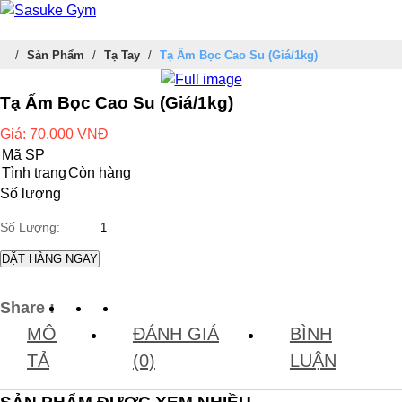
/
Sản Phẩm
/
Tạ Tay
/
Tạ Ấm Bọc Cao Su (Giá/1kg)
Tạ Ấm Bọc Cao Su (Giá/1kg)
Giá:
70.000
VNĐ
Mã SP
Tình trạng
Còn hàng
Số lượng
Số Lượng:
ĐẶT HÀNG NGAY
Share :
MÔ
ĐÁNH GIÁ
BÌNH
TẢ
(0)
LUẬN